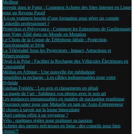
Meilleur
Investir dans le Futur : Comment Acheter des Sites Internet en Ligne
pour un Revenu Passif
A-t-on vraiment besoin d’une formation pour gérer un compte
LinkedIn professionnel ?
Protection et Prévoyance : Comment les Entreprises de Gardiennage
sont Votre Allié dans un Monde en Mutation
Le Choix de la Coque de Téléphone Idéale : Protection,
Fonctionnalité et Style
La Téléréalité Sous les Projecteurs : Impact, Attractions et
Répercussions
Droit à la Prise : Faciliter la Recharge des Véhicules Électriques en
Copropriété
Médias en Afrique : Une nouvelle ère médiatique
Simplifiez la recharge : Les câbles indispensables pour votre
Hybride
Esteban Frédéric : Les avis et classements en détail
La magie de l’art : Sublimez vos photos avec le pop art
Les tendances immanquables en matière de packaging graphique
Pourquoi opter pour une Mutuelle en tant qu’Auto-Entrepreneur
8 choses à savoir sur la loupe binoculaire
Quel cadeau offrir à un voyageur ?
Vélo : quelques règles pour pratiquer sa passion
Acheter des pierres précieuses en ligne : des conseils pour bien
choisir?!