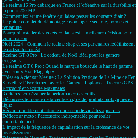
Le realme 16 Pro débarque en France : l’offensive sur la durabilité et
la photo 200 MP
Comment isoler une fenêtre qui laisse passer les courants d’air ?
Le guide complet du démontage rayonnages : sécurité, normes et
rentabilité
Pourquoi installer des volets roulants est la meilleure décision pour
votre maison
Noël 2024 : Comment le realme shop et ses partenaires redéfinissent
le cadeau tech idéal
Realme GT 8 Pro : Le cadeau de Noël idéal pour les gamers
exigeants
Le realme GT 8 Pro : Quand la marque bouscule le haut de gamme
avec son « Vrai Flagship »
Tôles en Acier sur Mesure : La Solution Pratique de La Mine de Fer
Surveillez Discrètement avec les Caméras Espions et Traceurs GPS :
Efficacité et Sécurité Maximales
3 critères pour évaluer la performance des outils
Découvrez le monde de la vente en gros de produits biologiques en
ligne
Réparer durablement : donne une seconde vie à tes appareils
Déflecteur moto : l’accessoire indispensable pour rouler
confortablement
L’impact de la fréquence de capitalisation sur la croissance de vos
investissements