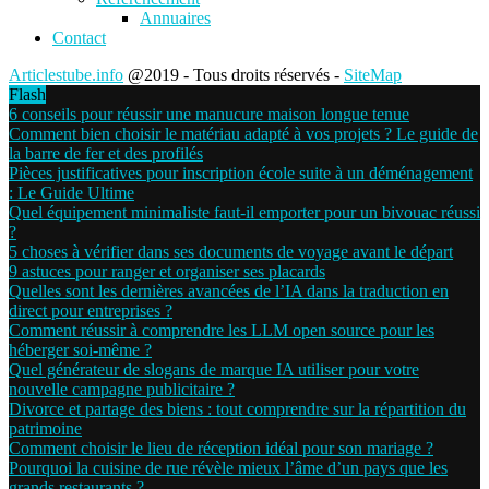
Annuaires
Contact
Articlestube.info
@2019 - Tous droits réservés -
SiteMap
Flash
6 conseils pour réussir une manucure maison longue tenue
Comment bien choisir le matériau adapté à vos projets ? Le guide de
la barre de fer et des profilés
Pièces justificatives pour inscription école suite à un déménagement
: Le Guide Ultime
Quel équipement minimaliste faut-il emporter pour un bivouac réussi
?
5 choses à vérifier dans ses documents de voyage avant le départ
9 astuces pour ranger et organiser ses placards
Quelles sont les dernières avancées de l’IA dans la traduction en
direct pour entreprises ?
Comment réussir à comprendre les LLM open source pour les
héberger soi-même ?
Quel générateur de slogans de marque IA utiliser pour votre
nouvelle campagne publicitaire ?
Divorce et partage des biens : tout comprendre sur la répartition du
patrimoine
Comment choisir le lieu de réception idéal pour son mariage ?
Pourquoi la cuisine de rue révèle mieux l’âme d’un pays que les
grands restaurants ?