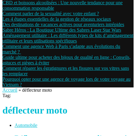
CBD et boissons alcoolisées : Une nouvelle tendance pour une
consommation responsable
Comment parler de la sexualité avec votre enfant ?
Les 4 étapes essentielles de la gestion de réseaux sociaux
Des destinations de vacances actives pour aventuriers intrépides
Sabre Héros : La Boutique Ultime des Sabres Laser Star Wars
Aménagement utilitaire : Les différents types de kits d’aménagement
utilitaire et leurs utilisations spécifiques
Comment une agence Web à Paris s’adapte aux évolutions du
marché ?
Guide ultime pour acheter des bijoux de qualité en ligne : Conseils,
astuces et pièges à éviter
Comment réparer les égratignures et les fissures sur vos vitres sans
les remplacer
Pourquoi opter pour une agence de voyage lors de votre voyage au
Vietnam ?
Accueil
»
déflecteur moto
Tag:
déflecteur moto
Automobile