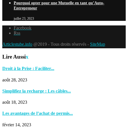
Pourquoi opter pour une Mutuelle en tant qu’Auto-
Entrepreneur
juillet 23, 2023
Facebook
Rss
Articlestube.info
@2019 - Tous droits réservés -
SiteMap
Lire Aussi
x
Droit à la Prise : Faciliter...
août 28, 2023
Simplifiez la recharge : Les câbles...
août 18, 2023
Les avantages de l’achat de permis...
février 14, 2023