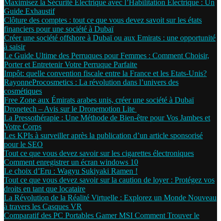
Maximisez la Sécurité Électrique avec l’Habilitation Électrique : Un
Guide Exhaustif
Clôture des comptes : tout ce que vous devez savoit sur les états
financiers pour une société à Dubaï
Créer une société offshore à Dubaï ou aux Emirats : une opportunité
à saisir
Le Guide Ultime des Perruques pour Femmes : Comment Choisir,
Porter et Entretenir Votre Perruque Parfaite
Impôt: quelle convention fiscale entre la France et les Etats-Unis?
RayonneProcosmetics : La révolution dans l’univers des
cosmétiques
Free Zone aux Émirats arabes unis, créer une société à Dubaï
Dronetech – Avis sur le Dronemotion Lite
La Pressothérapie : Une Méthode de Bien-être pour Vos Jambes et
Votre Corps
Les KPIs à surveiller après la publication d’un article sponsorisé
pour le SEO
Tout ce que vous devez savoir sur les cigarettes électroniques
Comment enregistrer un écran windows 10
Le choix d’Eru : Wagyu Sukiyaki Ramen !
Tout ce que vous devez savoir sur la caution de loyer : Protégez vos
droits en tant que locataire
La Révolution de la Réalité Virtuelle : Explorez un Monde Nouveau
à travers les Casques VR
Comparatif des PC Portables Gamer MSI Comment Trouver le