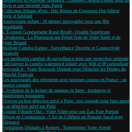
Découvrez la Nouvelle Tendance : Lunettes Caméra Espion pour un
Style et une Sécurité Sans Pareil
Collection Attrape-rêves : Des Bijoux de Grossesse Qui Allient
Style et Sérénité
Anniversaire enfant : 20 thèmes incroyables pour une fête
inoubliable
L’Écusson Gendarmerie Rond Brodé : Qualité Supérieure
Citypharma : La Pharmacie qui Prend Soin de Votre Santé et de
Votre Beauté
Horloge Caméra Espion : Surveillance Discrète et Connectivité
Avancée
Les meilleures caméras de surveillance pour une protection optimale
: découvrez la caméra waterproof solaire avec Wifi et IP camouflage
best-rank.fr : Votre Boussole Digitale pour Dénicher les Pépites du
Marché Français
Les nouveautés des vêtements pour hommes conçus en France : un
aperçu complet
L’évolution de la lecture de mangas en ligne : tendances et
plateformes populaires
Trouver un bon détective privé à Paris : nos conseils pour faire appel
à un détective privé sur Paris
Gourde Filtrante Oko : Votre Alliée pour une Eau Pure Partout
Bijoux de Communion : l’Art de Célébrer un Passage Sacré avec
Élégance
Formations Digitales à Rennes : Transformez Votre Avenir