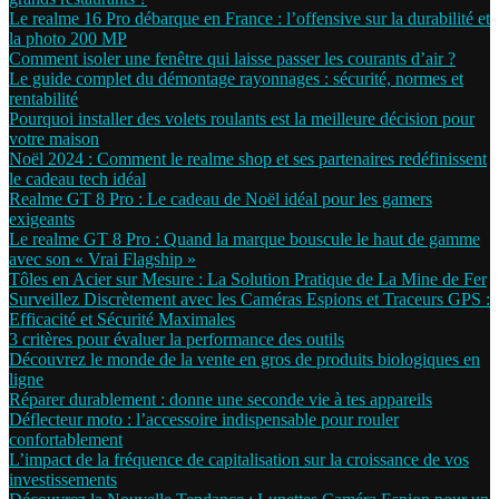
Le realme 16 Pro débarque en France : l’offensive sur la durabilité et
la photo 200 MP
Comment isoler une fenêtre qui laisse passer les courants d’air ?
Le guide complet du démontage rayonnages : sécurité, normes et
rentabilité
Pourquoi installer des volets roulants est la meilleure décision pour
votre maison
Noël 2024 : Comment le realme shop et ses partenaires redéfinissent
le cadeau tech idéal
Realme GT 8 Pro : Le cadeau de Noël idéal pour les gamers
exigeants
Le realme GT 8 Pro : Quand la marque bouscule le haut de gamme
avec son « Vrai Flagship »
Tôles en Acier sur Mesure : La Solution Pratique de La Mine de Fer
Surveillez Discrètement avec les Caméras Espions et Traceurs GPS :
Efficacité et Sécurité Maximales
3 critères pour évaluer la performance des outils
Découvrez le monde de la vente en gros de produits biologiques en
ligne
Réparer durablement : donne une seconde vie à tes appareils
Déflecteur moto : l’accessoire indispensable pour rouler
confortablement
L’impact de la fréquence de capitalisation sur la croissance de vos
investissements