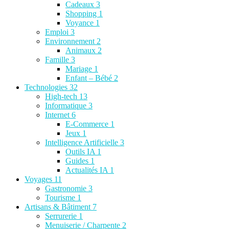
Cadeaux
3
Shopping
1
Voyance
1
Emploi
3
Environnement
2
Animaux
2
Famille
3
Mariage
1
Enfant – Bébé
2
Technologies
32
High-tech
13
Informatique
3
Internet
6
E-Commerce
1
Jeux
1
Intelligence Artificielle
3
Outils IA
1
Guides
1
Actualités IA
1
Voyages
11
Gastronomie
3
Tourisme
1
Artisans & Bâtiment
7
Serrurerie
1
Menuiserie / Charpente
2