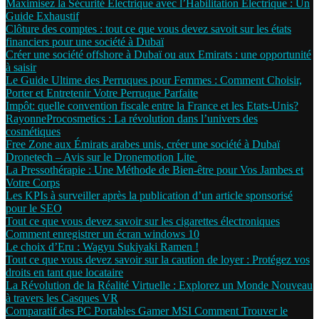
Maximisez la Sécurité Électrique avec l’Habilitation Électrique : Un
Guide Exhaustif
Clôture des comptes : tout ce que vous devez savoit sur les états
financiers pour une société à Dubaï
Créer une société offshore à Dubaï ou aux Emirats : une opportunité
à saisir
Le Guide Ultime des Perruques pour Femmes : Comment Choisir,
Porter et Entretenir Votre Perruque Parfaite
Impôt: quelle convention fiscale entre la France et les Etats-Unis?
RayonneProcosmetics : La révolution dans l’univers des
cosmétiques
Free Zone aux Émirats arabes unis, créer une société à Dubaï
Dronetech – Avis sur le Dronemotion Lite
La Pressothérapie : Une Méthode de Bien-être pour Vos Jambes et
Votre Corps
Les KPIs à surveiller après la publication d’un article sponsorisé
pour le SEO
Tout ce que vous devez savoir sur les cigarettes électroniques
Comment enregistrer un écran windows 10
Le choix d’Eru : Wagyu Sukiyaki Ramen !
Tout ce que vous devez savoir sur la caution de loyer : Protégez vos
droits en tant que locataire
La Révolution de la Réalité Virtuelle : Explorez un Monde Nouveau
à travers les Casques VR
Comparatif des PC Portables Gamer MSI Comment Trouver le