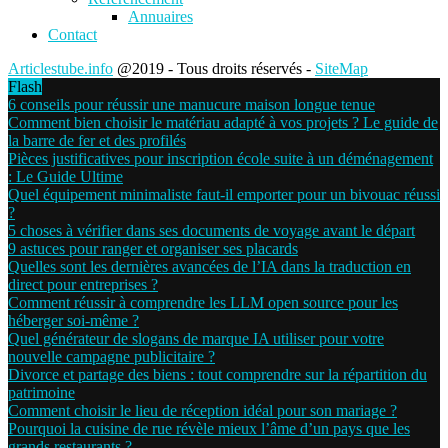
Annuaires
Contact
Articlestube.info
@2019 - Tous droits réservés -
SiteMap
Flash
6 conseils pour réussir une manucure maison longue tenue
Comment bien choisir le matériau adapté à vos projets ? Le guide de
la barre de fer et des profilés
Pièces justificatives pour inscription école suite à un déménagement
: Le Guide Ultime
Quel équipement minimaliste faut-il emporter pour un bivouac réussi
?
5 choses à vérifier dans ses documents de voyage avant le départ
9 astuces pour ranger et organiser ses placards
Quelles sont les dernières avancées de l’IA dans la traduction en
direct pour entreprises ?
Comment réussir à comprendre les LLM open source pour les
héberger soi-même ?
Quel générateur de slogans de marque IA utiliser pour votre
nouvelle campagne publicitaire ?
Divorce et partage des biens : tout comprendre sur la répartition du
patrimoine
Comment choisir le lieu de réception idéal pour son mariage ?
Pourquoi la cuisine de rue révèle mieux l’âme d’un pays que les
grands restaurants ?