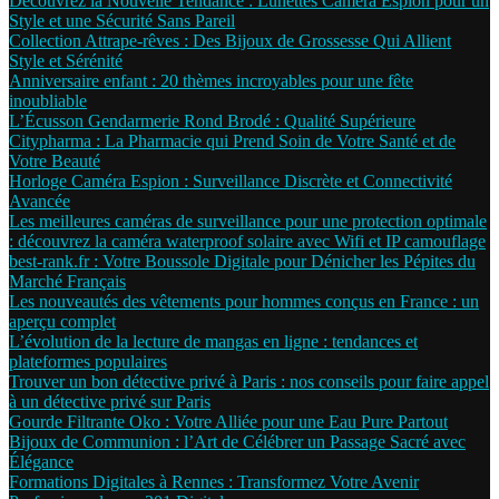
Découvrez la Nouvelle Tendance : Lunettes Caméra Espion pour un
Style et une Sécurité Sans Pareil
Collection Attrape-rêves : Des Bijoux de Grossesse Qui Allient
Style et Sérénité
Anniversaire enfant : 20 thèmes incroyables pour une fête
inoubliable
L’Écusson Gendarmerie Rond Brodé : Qualité Supérieure
Citypharma : La Pharmacie qui Prend Soin de Votre Santé et de
Votre Beauté
Horloge Caméra Espion : Surveillance Discrète et Connectivité
Avancée
Les meilleures caméras de surveillance pour une protection optimale
: découvrez la caméra waterproof solaire avec Wifi et IP camouflage
best-rank.fr : Votre Boussole Digitale pour Dénicher les Pépites du
Marché Français
Les nouveautés des vêtements pour hommes conçus en France : un
aperçu complet
L’évolution de la lecture de mangas en ligne : tendances et
plateformes populaires
Trouver un bon détective privé à Paris : nos conseils pour faire appel
à un détective privé sur Paris
Gourde Filtrante Oko : Votre Alliée pour une Eau Pure Partout
Bijoux de Communion : l’Art de Célébrer un Passage Sacré avec
Élégance
Formations Digitales à Rennes : Transformez Votre Avenir