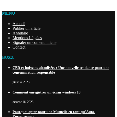
MENU
Accueil
Publier un article
Annuaire
Mentions Légales
Signaler un contenu illicite
Contact
BUZZ
CBD et boissons alcoolisées : Une nouvelle tendance pour une
consommation responsable
juillet 4, 2023
Comment enregistrer un écran windows 10
octobre 16, 2023
Pourquoi opter pour une Mutuelle en tant qu’Auto-
Entrepreneur