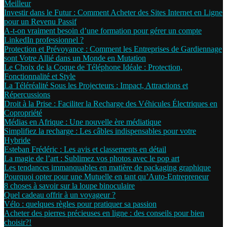
Meilleur
Investir dans le Futur : Comment Acheter des Sites Internet en Ligne
pour un Revenu Passif
A-t-on vraiment besoin d’une formation pour gérer un compte
LinkedIn professionnel ?
Protection et Prévoyance : Comment les Entreprises de Gardiennage
sont Votre Allié dans un Monde en Mutation
Le Choix de la Coque de Téléphone Idéale : Protection,
Fonctionnalité et Style
La Téléréalité Sous les Projecteurs : Impact, Attractions et
Répercussions
Droit à la Prise : Faciliter la Recharge des Véhicules Électriques en
Copropriété
Médias en Afrique : Une nouvelle ère médiatique
Simplifiez la recharge : Les câbles indispensables pour votre
Hybride
Esteban Frédéric : Les avis et classements en détail
La magie de l’art : Sublimez vos photos avec le pop art
Les tendances immanquables en matière de packaging graphique
Pourquoi opter pour une Mutuelle en tant qu’Auto-Entrepreneur
8 choses à savoir sur la loupe binoculaire
Quel cadeau offrir à un voyageur ?
Vélo : quelques règles pour pratiquer sa passion
Acheter des pierres précieuses en ligne : des conseils pour bien
choisir?!