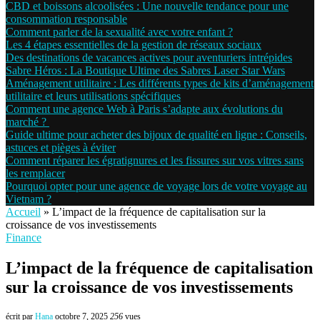
CBD et boissons alcoolisées : Une nouvelle tendance pour une
consommation responsable
Comment parler de la sexualité avec votre enfant ?
Les 4 étapes essentielles de la gestion de réseaux sociaux
Des destinations de vacances actives pour aventuriers intrépides
Sabre Héros : La Boutique Ultime des Sabres Laser Star Wars
Aménagement utilitaire : Les différents types de kits d’aménagement
utilitaire et leurs utilisations spécifiques
Comment une agence Web à Paris s’adapte aux évolutions du
marché ?
Guide ultime pour acheter des bijoux de qualité en ligne : Conseils,
astuces et pièges à éviter
Comment réparer les égratignures et les fissures sur vos vitres sans
les remplacer
Pourquoi opter pour une agence de voyage lors de votre voyage au
Vietnam ?
Accueil
»
L’impact de la fréquence de capitalisation sur la
croissance de vos investissements
Finance
L’impact de la fréquence de capitalisation
sur la croissance de vos investissements
écrit par
Hana
octobre 7, 2025
256
vues